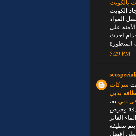
 بالكويت
د الكويت
ضل المواد
الآمنة على
دام احدث
5:29 PM
seospecial
يت
شركات
افة بدبي
ى دبي
به،
قة وحرص
ماء الفاتر
تم تنظيفه
طي أفضل