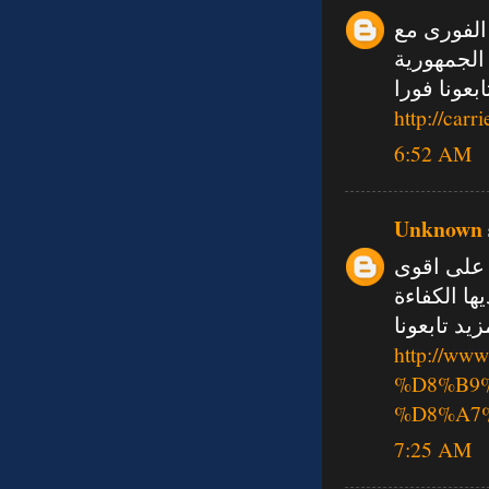
الفورى مع
الجمهورية
ابعونا فورا
http://car
6:52 AM
Unknown
 على اقوى
ها الكفاءة
د تابعونا
http://w
%D8%B9
%D8%A7
7:25 AM