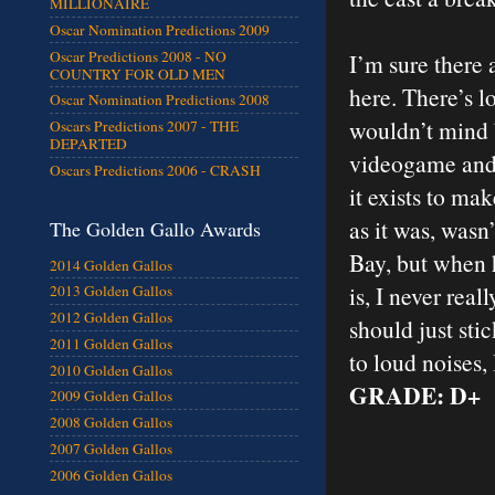
MILLIONAIRE
Oscar Nomination Predictions 2009
Oscar Predictions 2008 - NO
I’m sure there 
COUNTRY FOR OLD MEN
here. There’s l
Oscar Nomination Predictions 2008
wouldn’t mind b
Oscars Predictions 2007 - THE
DEPARTED
videogame and y
Oscars Predictions 2006 - CRASH
it exists to ma
as it was, wasn
The Golden Gallo Awards
Bay, but when h
2014 Golden Gallos
is, I never rea
2013 Golden Gallos
2012 Golden Gallos
should just sti
2011 Golden Gallos
to loud noises,
2010 Golden Gallos
GRADE: D+
2009 Golden Gallos
2008 Golden Gallos
2007 Golden Gallos
2006 Golden Gallos