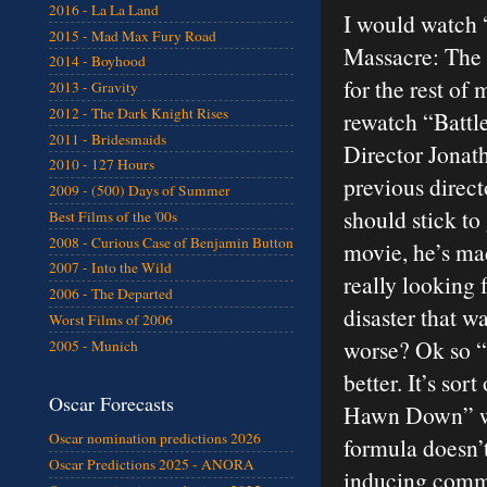
2016 - La La Land
I would watch
2015 - Mad Max Fury Road
Massacre: The
2014 - Boyhood
for the rest of 
2013 - Gravity
2012 - The Dark Knight Rises
rewatch “Battl
2011 - Bridesmaids
Director Jonat
2010 - 127 Hours
previous direct
2009 - (500) Days of Summer
should stick to
Best Films of the '00s
2008 - Curious Case of Benjamin Button
movie, he’s ma
2007 - Into the Wild
really looking 
2006 - The Departed
disaster that w
Worst Films of 2006
worse? Ok so “B
2005 - Munich
better. It’s sor
Oscar Forecasts
Hawn Down” wi
Oscar nomination predictions 2026
formula doesn’t
Oscar Predictions 2025 - ANORA
inducing comme