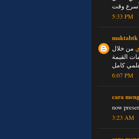
 أسرع وقت
5:33 PM
maktabtk
ي
من خلال
ات القيمة
علمي كامل
6:07 PM
cara men
now presen
3:23 AM
cara men