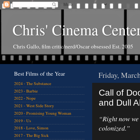
Chris' Cinema Cente
Chris Gallo, film critic/nerd/Oscar obsessed Est. 2005
Best Films of the Year
Friday, Marc
2024 - The Substance
Call of Do
2023 - Barbie
2022 - Nope
and Dull A
2021 - West Side Story
2020 - Promising Young Woman
“Right now we 
2019 - Us
colonized.”
2018 - Love, Simon
2017 - The Big Sick