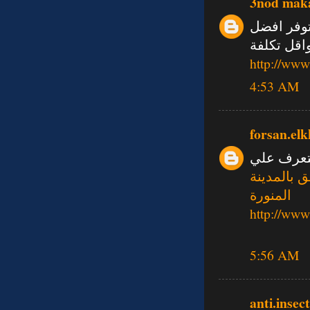
3nod mak
توفر افضل
اقل تكلفة
http://www
4:53 AM
forsan.elk
تعرف علي
 بالمدينة
المنورة
http://ww
5:56 AM
anti.inse