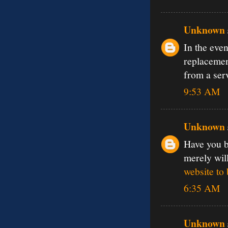
Unknown
In the eve
replacemen
from a ser
9:53 AM
Unknown
Have you b
merely wil
website to
6:35 AM
Unknown