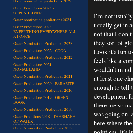
Oscar nomination predictions 2025
Oscar Predictions 2024 -
OPPENHEIMER
I’m not usually
Oscar nomination predictions 2024
usually get in 
Oscar Predictions 2023 -
EVERYTHING EVERYWHERE ALL
not that I don’t
AT ONCE
they sort of gl
Oscar Nomination Predictions 2023
Look it’s fun to
Oscar Predictions 2022 - CODA
Oscar Nomination Predictions 2022
feels like a co
Oscar Predictions 2021 -
wouldn’t mind 
NOMADLAND
Oscar Nomination Predictions 2021
at least one ch
Oscar Predictions 2020 - PARASITE
enough to tell 
Oscar Nomination Predictions 2020
development for
Oscar Predictions 2019 - GREEN
BOOK
there are so m
Oscar Nomination Predictions 2019
was going on. 
Oscar Preditions 2018 - THE SHAPE
OF WATER
here where the 
Oscar Nomination Predictions 2018
pointless. It’s