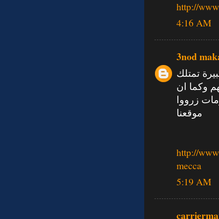
http://ww
4:16 AM
3nod mak
يرة تمتلك
م وكما ان
مات زرووا
موقعنا
http://www
mecca
5:19 AM
carrierma