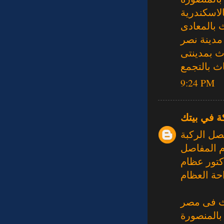
لاسكندرية
 بالمعادى
مدينة نصر
ث بمدينتى
ث بالتجمع
9:24 PM
ة في بيتك
صل الركبة
م المفاصل
كتور عظام
حة العظام
ث فى مصر
بالمنصورة