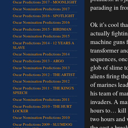
Oscar Predictions 2017 - MOONLIGHT
parading in fro
Oscar Nomination Predictions 2017
Oscar Predictions 2016 - SPOTLIGHT
Oscar Nomination Predictions 2016
Ok it’s cool th
Oscar Predictions 2015 - BIRDMAN
actually fighti
Oscar Nomination Predictions 2015
machine guns f
Oscar Predictions 2014 - 12 YEARS A
SLAVE
transformer and
Oscar Nomination Predictions 2014
sequences, onc
Oscar Predictions 2013 - ARGO
glob of slime t
Oscar Nomination Predictions 2013
aliens firing t
Oscar Predictions 2012 - THE ARTIST
Oscar Nomination Predictions 2012
of marines lea
Oscar Predictions 2011 - THE KING'S
his team of mar
SPEECH
Oscar Nomination Predictions 2011
invaders. A mas
Oscar Predictions 2010 - THE HURT
hours to… kill 
LOCKER
two hours and w
Oscar Nomination Predictions 2010
Oscar Predictions 2009 - SLUMDOG
the cast a bre