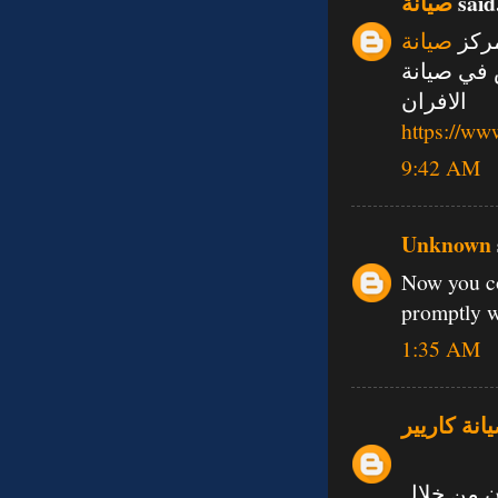
صيانة
said.
مركز
صيانة
 في صيانة
الافران
https://ww
9:42 AM
Unknown
Now you co
promptly w
1:35 AM
انة كاريير
ن من خلال