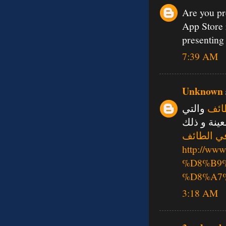
Are you pr
App Store 
presenting 
7:39 AM
Unknown
ائف
والتي
ينة و ذلك
ي الطائف
http://w
%D8%B9
%D8%A7
3:18 AM