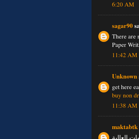
6:20 AM
sagar90
sa
There are 
Paper Writ
11:42 AM
Unknown
get here e
buy non dr
11:38 AM
maktabtk
ات العالية