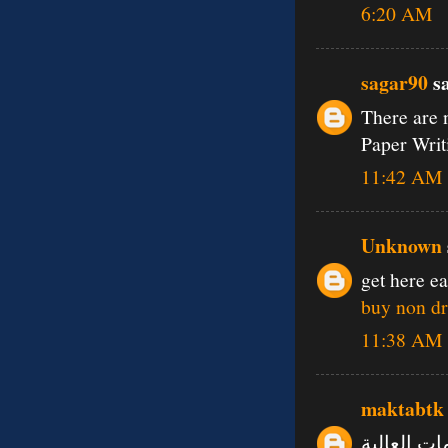
6:20 AM
sagar90
sa
There are 
Paper Writ
11:42 AM
Unknown
get here e
buy non dr
11:38 AM
maktabtk
ات العالية