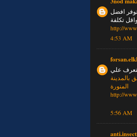
3nod mak
توفر افضل
اقل تكلفة
http://www
4:53 AM
forsan.elk
تعرف علي
 بالمدينة
المنورة
http://ww
5:56 AM
anti.inse