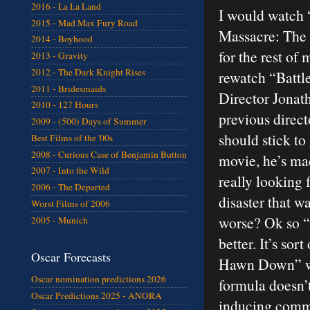
2016 - La La Land
I would watch
2015 - Mad Max Fury Road
Massacre: The
2014 - Boyhood
for the rest of 
2013 - Gravity
2012 - The Dark Knight Rises
rewatch “Battl
2011 - Bridesmaids
Director Jonat
2010 - 127 Hours
previous direct
2009 - (500) Days of Summer
should stick to
Best Films of the '00s
2008 - Curious Case of Benjamin Button
movie, he’s ma
2007 - Into the Wild
really looking 
2006 - The Departed
disaster that w
Worst Films of 2006
worse? Ok so “B
2005 - Munich
better. It’s sor
Oscar Forecasts
Hawn Down” wi
Oscar nomination predictions 2026
formula doesn’t
Oscar Predictions 2025 - ANORA
inducing comme