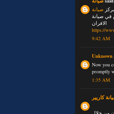
صيانة
said.
مركز
صيانة
 في صيانة
الافران
https://ww
9:42 AM
Unknown
Now you co
promptly w
1:35 AM
انة كاريير
ن من خلال