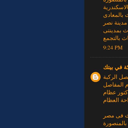
لاسكندرية
 بالمعادى
مدينة نصر
ث بمدينتى
ث بالتجمع
9:24 PM
ة في بيتك
صل الركبة
م المفاصل
كتور عظام
حة العظام
ث فى مصر
بالمنصورة