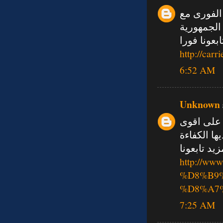
الفورى مع
الجمهورية
ابعونا فورا
http://car
6:52 AM
Unknown
 على اقوى
ها الكفاءة
د تابعونا
http://w
%D8%B9
%D8%A7
7:25 AM