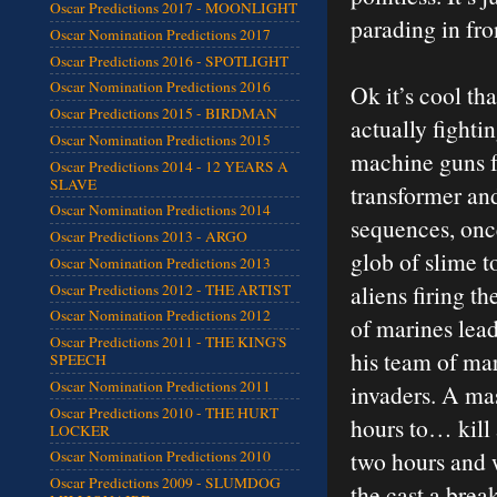
Oscar Predictions 2017 - MOONLIGHT
parading in fro
Oscar Nomination Predictions 2017
Oscar Predictions 2016 - SPOTLIGHT
Oscar Nomination Predictions 2016
Ok it’s cool th
Oscar Predictions 2015 - BIRDMAN
actually fighti
Oscar Nomination Predictions 2015
machine guns f
Oscar Predictions 2014 - 12 YEARS A
SLAVE
transformer and
Oscar Nomination Predictions 2014
sequences, onc
Oscar Predictions 2013 - ARGO
glob of slime t
Oscar Nomination Predictions 2013
aliens firing t
Oscar Predictions 2012 - THE ARTIST
Oscar Nomination Predictions 2012
of marines lea
Oscar Predictions 2011 - THE KING'S
his team of mar
SPEECH
Oscar Nomination Predictions 2011
invaders. A mas
Oscar Predictions 2010 - THE HURT
hours to… kill 
LOCKER
two hours and w
Oscar Nomination Predictions 2010
Oscar Predictions 2009 - SLUMDOG
the cast a bre