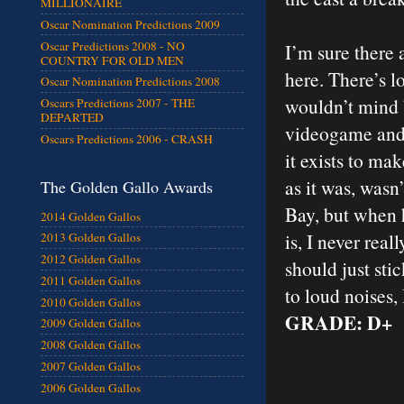
MILLIONAIRE
Oscar Nomination Predictions 2009
Oscar Predictions 2008 - NO
I’m sure there 
COUNTRY FOR OLD MEN
here. There’s l
Oscar Nomination Predictions 2008
wouldn’t mind b
Oscars Predictions 2007 - THE
DEPARTED
videogame and y
Oscars Predictions 2006 - CRASH
it exists to ma
as it was, wasn
The Golden Gallo Awards
Bay, but when h
2014 Golden Gallos
is, I never rea
2013 Golden Gallos
2012 Golden Gallos
should just sti
2011 Golden Gallos
to loud noises,
2010 Golden Gallos
GRADE: D+
2009 Golden Gallos
2008 Golden Gallos
2007 Golden Gallos
2006 Golden Gallos