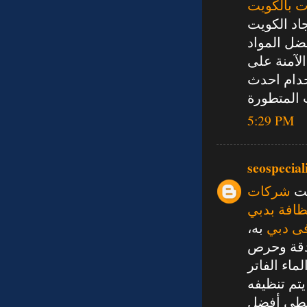
 بالكويت
د الكويت
ضل المواد
الآمنة على
دام احدث
5:29 PM
seospecial
يت
شركات
افة بدبي
ى دبي
به،
قة وحرص
ماء الفاتر
تم تنظيفه
طي أفضل