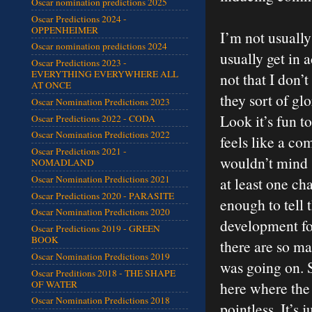
Oscar nomination predictions 2025
Oscar Predictions 2024 -
OPPENHEIMER
I’m not usually
Oscar nomination predictions 2024
usually get in 
Oscar Predictions 2023 -
EVERYTHING EVERYWHERE ALL
not that I don’t
AT ONCE
they sort of gl
Oscar Nomination Predictions 2023
Look it’s fun to
Oscar Predictions 2022 - CODA
Oscar Nomination Predictions 2022
feels like a co
Oscar Predictions 2021 -
wouldn’t mind 
NOMADLAND
Oscar Nomination Predictions 2021
at least one ch
Oscar Predictions 2020 - PARASITE
enough to tell 
Oscar Nomination Predictions 2020
development for
Oscar Predictions 2019 - GREEN
BOOK
there are so m
Oscar Nomination Predictions 2019
was going on. 
Oscar Preditions 2018 - THE SHAPE
OF WATER
here where the 
Oscar Nomination Predictions 2018
pointless. It’s