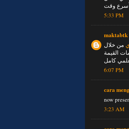
 أسرع وقت
5:33 PM
maktabtk
ي
من خلال
ات القيمة
علمي كامل
6:07 PM
cara men
now presen
3:23 AM
cara men