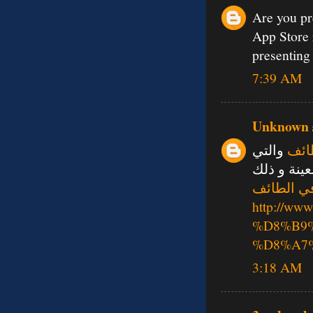
Are you pr
App Store 
presenting 
7:39 AM
Unknown
ائف
والتي
ينة و ذلك
ي الطائف
http://w
%D8%B9
%D8%A7
3:18 AM