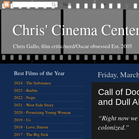
Chris' Cinema Cente
Chris Gallo, film critic/nerd/Oscar obsessed Est. 2005
Best Films of the Year
Friday, Marc
2024 - The Substance
Call of Do
2023 - Barbie
2022 - Nope
and Dull A
2021 - West Side Story
2020 - Promising Young Woman
“Right now we 
2019 - Us
colonized.”
2018 - Love, Simon
2017 - The Big Sick