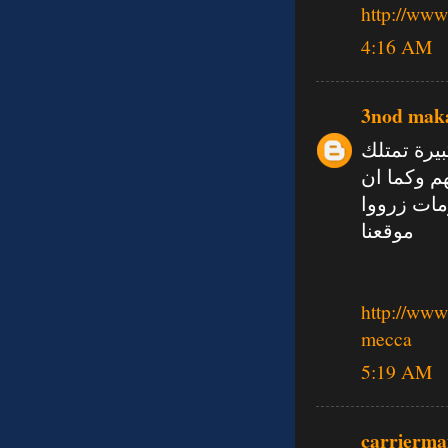
http://ww
4:16 AM
3nod mak
يرة تمتلك
م وكما ان
مات زرووا
موقعنا
http://www
mecca
5:19 AM
carrierma