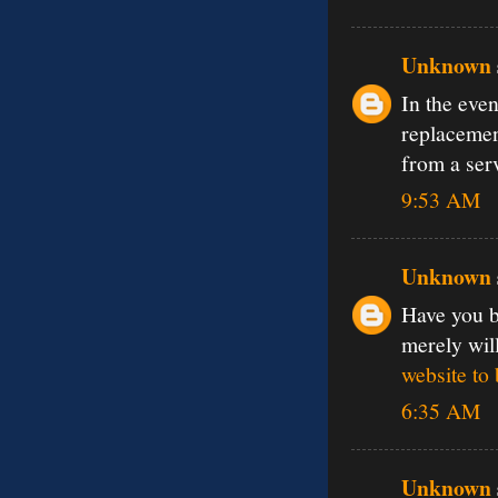
Unknown
In the eve
replacemen
from a ser
9:53 AM
Unknown
Have you b
merely wil
website to
6:35 AM
Unknown